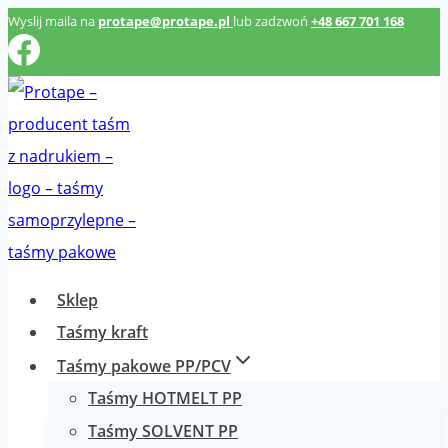
Przeskocz
Wyslij maila na
protape@protape.pl
lub zadzwoń
+48 667 701 168
do
treści
Sklep
Taśmy kraft
Taśmy pakowe PP/PCV
Taśmy HOTMELT PP
Taśmy SOLVENT PP