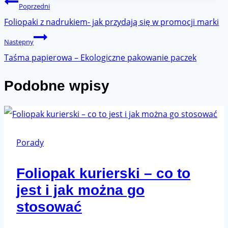
Nawigacja
Poprzedni
wpisu
Foliopaki z nadrukiem- jak przydają się w promocji marki
Następny
Taśma papierowa – Ekologiczne pakowanie paczek
Podobne wpisy
Porady
Foliopak kurierski – co to
jest i jak można go
stosować