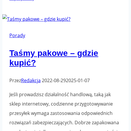
kurierski
–
co
to
Porady
jest
Taśmy pakowe – gdzie
i
kupić?
jak
można
go
Przez
Redakcja
2022-08-29
2025-01-07
stosować
Jeśli prowadzisz działalność handlową, taką jak
sklep internetowy, codzienne przygotowywanie
przesyłek wymaga zastosowania odpowiednich
rozwiązań zabezpieczających. Dobrze zapakowana