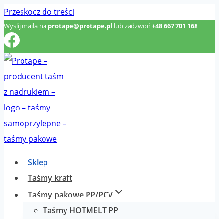
Przeskocz do treści
Wyslij maila na
protape@protape.pl
lub zadzwoń
+48 667 701 168
Sklep
Taśmy kraft
Taśmy pakowe PP/PCV
Taśmy HOTMELT PP