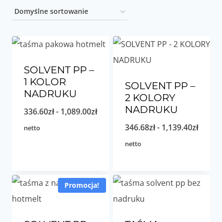
SOLVENT PP –
1 KOLOR
SOLVENT PP –
NADRUKU
2 KOLORY
NADRUKU
Zakres
336.60
zł
-
1,089.00
zł
cen:
Zakre
346.68
zł
-
1,139.40
zł
netto
od
cen:
netto
336.60zł
od
do
346.68
Promocja!
1,089.00zł
do
1,139.