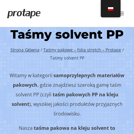
Przeskocz
do
treści
Taśmy solvent PP
Strona Główna
/
Taśmy pakowe – folia stretch – Protape
/
Taśmy solvent PP
Witamy w kategorii
samoprzylepnych materiałów
pakowych
, gdzie znajdziesz szeroką gamę taśm
solvent PP (czyli
taśm pakowych PP na kleju
solvent
), wysokiej jakości produktów przyjaznych
środowisku.
Nasza
taśma pakowa na kleju solvent to