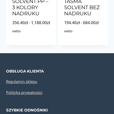
SOLVENT PP –
TAŚMA
3 KOLORY
SOLVENT BEZ
NADRUKU
NADRUKU
Zakres
Zakres
356.40
zł
-
1,188.00
zł
194.40
zł
-
684.00
zł
cen:
cen:
netto
netto
od
od
356.40zł
194.40zł
do
do
1,188.00zł
684.00zł
OBSŁUGA KLIENTA
Regulamin sklepu
Polityka prywatności
SZYBKIE ODNOŚNIKI