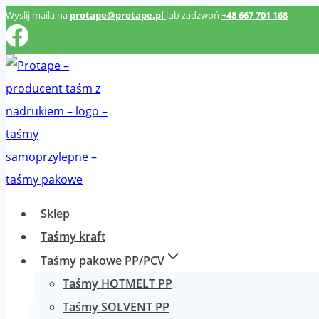
Przeskocz
Wyslij maila na
protape@protape.pl
lub zadzwoń
+48 667 701 168
do
treści
Sklep
Taśmy kraft
Taśmy pakowe PP/PCV
Taśmy HOTMELT PP
Taśmy SOLVENT PP