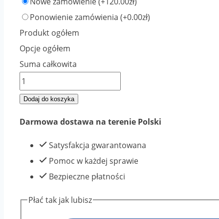
Nowe zamówienie
(+120.00zł)
Ponowienie zamówienia
(+0.00zł)
Produkt ogółem
Opcje ogółem
Suma całkowita
ilość
SOLVENT
Dodaj do koszyka
PP
Darmowa dostawa na terenie Polski
-
2
Satysfakcja gwarantowana
KOLORY
Pomoc w każdej sprawie
NADRUKU
Bezpieczne płatności
Płać tak jak lubisz