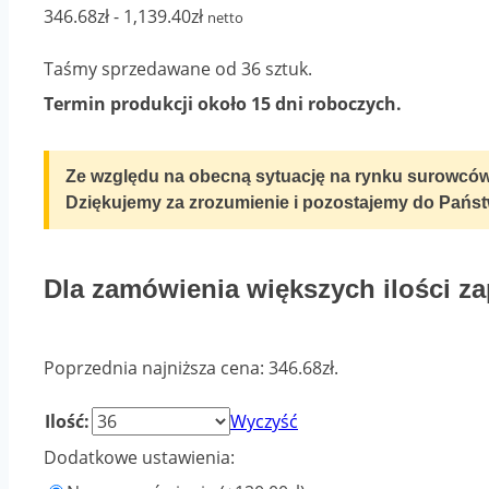
Zakres
346.68
zł
-
1,139.40
zł
netto
cen:
Taśmy sprzedawane od 36 sztuk.
od
Termin produkcji około 15 dni roboczych.
346.68zł
do
Ze względu na obecną sytuację na rynku surowcó
1,139.40zł
Dziękujemy za zrozumienie i pozostajemy do Państ
Dla zamówienia większych ilości 
Poprzednia najniższa cena:
346.68
zł
.
Ilość:
Wyczyść
Dodatkowe ustawienia: