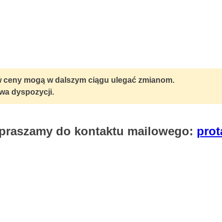
w ceny mogą w dalszym ciągu ulegać zmianom.
wa dyspozycji.
zapraszamy do kontaktu mailowego:
prot