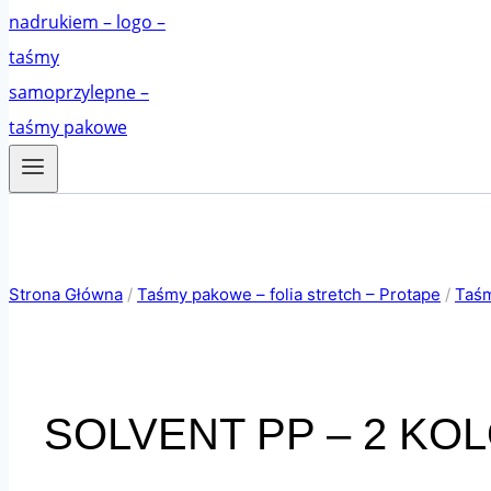
Strona Główna
/
Taśmy pakowe – folia stretch – Protape
/
Taś
SOLVENT PP – 2 K