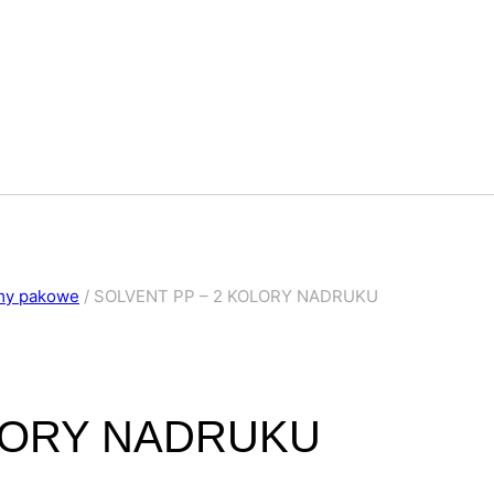
my pakowe
/
SOLVENT PP – 2 KOLORY NADRUKU
OLORY NADRUKU