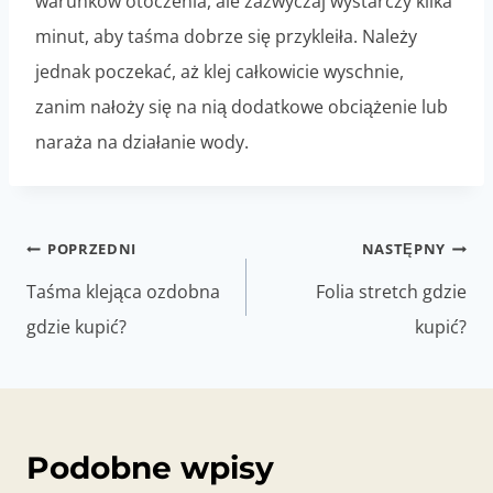
warunków otoczenia, ale zazwyczaj wystarczy kilka
minut, aby taśma dobrze się przykleiła. Należy
jednak poczekać, aż klej całkowicie wyschnie,
zanim nałoży się na nią dodatkowe obciążenie lub
naraża na działanie wody.
Nawigacja
POPRZEDNI
NASTĘPNY
wpisu
Taśma klejąca ozdobna
Folia stretch gdzie
gdzie kupić?
kupić?
Podobne wpisy