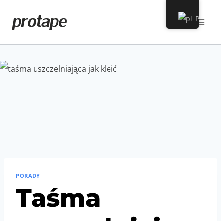
Przeskocz
do
treści
PORADY
Taśma