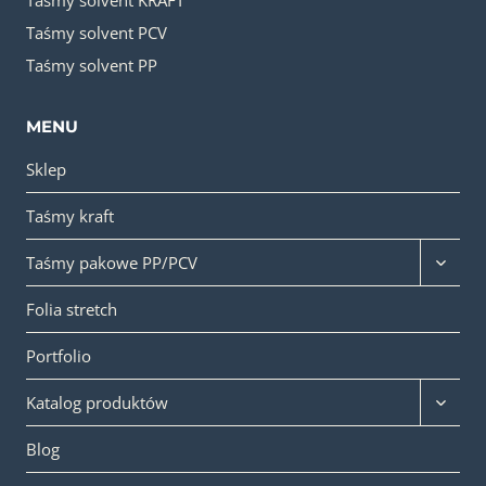
Taśmy solvent KRAFT
Taśmy solvent PCV
Taśmy solvent PP
MENU
Sklep
Taśmy kraft
Przełąc
Taśmy pakowe PP/PCV
menu
podrzę
Folia stretch
Portfolio
Przełąc
Katalog produktów
menu
podrzę
Blog