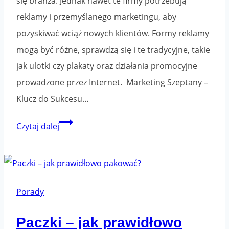
się branża. Jednak nawet te firmy potrzebują
reklamy i przemyślanego marketingu, aby
pozyskiwać wciąż nowych klientów. Formy reklamy
mogą być różne, sprawdzą się i te tradycyjne, takie
jak ulotki czy plakaty oraz działania promocyjne
prowadzone przez Internet. Marketing Szeptany –
Klucz do Sukcesu…
Jak
Czytaj dalej
firma
sprzątająca
może
pozyskać
Porady
klientów
Paczki – jak prawidłowo