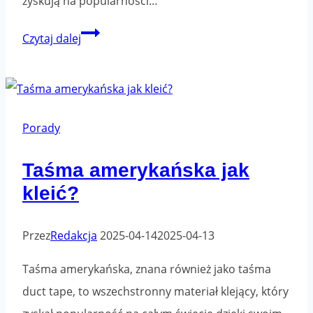
zyskują na popularności…
Produkty
Czytaj dalej
Handmade
–
Czy
są
Porady
teraz
Taśma amerykańska jak
modne?
kleić?
Przez
Redakcja
2025-04-14
2025-04-13
Taśma amerykańska, znana również jako taśma
duct tape, to wszechstronny materiał klejący, który