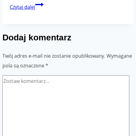
Paczki
Czytaj dalej
–
jak
prawidłowo
Dodaj komentarz
pakować?
Twój adres e-mail nie zostanie opublikowany.
Wymagane
pola są oznaczone
*