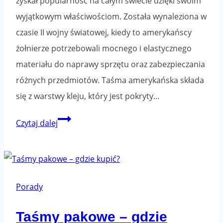
zyskał popularność na całym świecie dzięki swoim
wyjątkowym właściwościom. Została wynaleziona w
czasie II wojny światowej, kiedy to amerykańscy
żołnierze potrzebowali mocnego i elastycznego
materiału do naprawy sprzętu oraz zabezpieczania
różnych przedmiotów. Taśma amerykańska składa
się z warstwy kleju, który jest pokryty…
Taśma
Czytaj dalej
amerykańska
jak
kleić?
Porady
Taśmy pakowe – gdzie