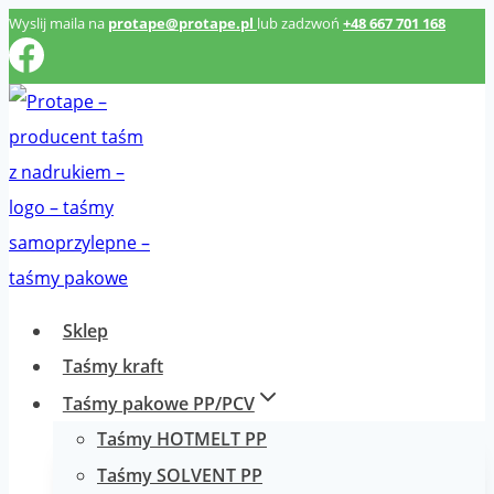
Przeskocz
Wyslij maila na
protape@protape.pl
lub zadzwoń
+48 667 701 168
do
treści
Sklep
Taśmy kraft
Taśmy pakowe PP/PCV
Taśmy HOTMELT PP
Taśmy SOLVENT PP