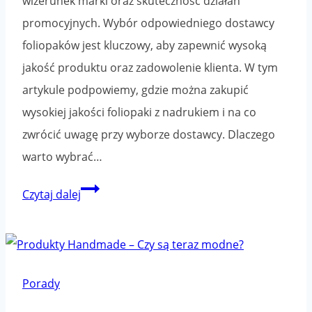
wizerunek marki oraz skuteczność działań
promocyjnych. Wybór odpowiedniego dostawcy
foliopaków jest kluczowy, aby zapewnić wysoką
jakość produktu oraz zadowolenie klienta. W tym
artykule podpowiemy, gdzie można zakupić
wysokiej jakości foliopaki z nadrukiem i na co
zwrócić uwagę przy wyborze dostawcy. Dlaczego
warto wybrać…
Gdzie
Czytaj dalej
kupić
foliopaki
z
nadrukiem
Porady
–