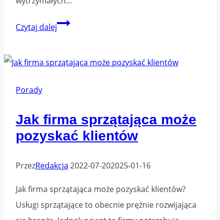
wytrzymałych…
Taśmy
Czytaj dalej
pakowe
–
gdzie
kupić?
Porady
Jak firma sprzątająca może
pozyskać klientów
Przez
Redakcja
2022-07-20
2025-01-16
Jak firma sprzątająca może pozyskać klientów?
Usługi sprzątające to obecnie prężnie rozwijająca