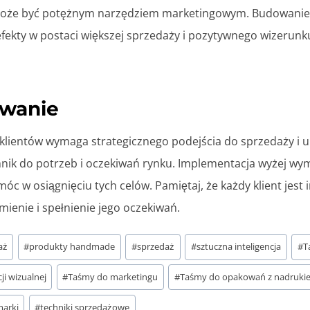
może być potężnym narzędziem marketingowym. Budowanie 
efekty w postaci większej sprzedaży i pozytywnego wizerunk
wanie
 klientów wymaga strategicznego podejścia do sprzedaży i 
nik do potrzeb i oczekiwań rynku. Implementacja wyżej wy
c w osiągnięciu tych celów. Pamiętaj, że każdy klient jest 
mienie i spełnienie jego oczekiwań.
aż
#
produkty handmade
#
sprzedaż
#
sztuczna inteligencja
#
T
ji wizualnej
#
Taśmy do marketingu
#
Taśmy do opakowań z nadruki
marki
#
techniki sprzedażowe