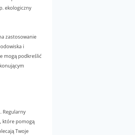
p. ekologiczny
 na zastosowanie
środowiska i
je mogą podkreślić
zekonującym
. Regularny
y, które pomogą
olecają Twoje