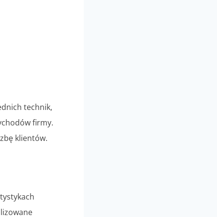
dnich technik,
zychodów firmy.
zbę klientów.
atystykach
nalizowane