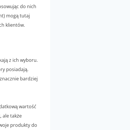
tosowując do nich
t) mogą tutaj
h klientów.
kają z ich wyboru.
ry posiadają.
 znacznie bardziej
odatkową wartość
 ale także
swoje produkty do