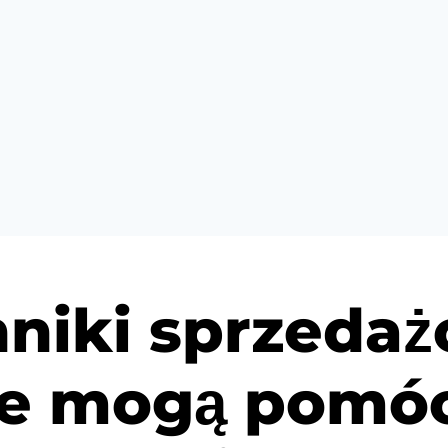
niki sprzedaż
re mogą pomóc