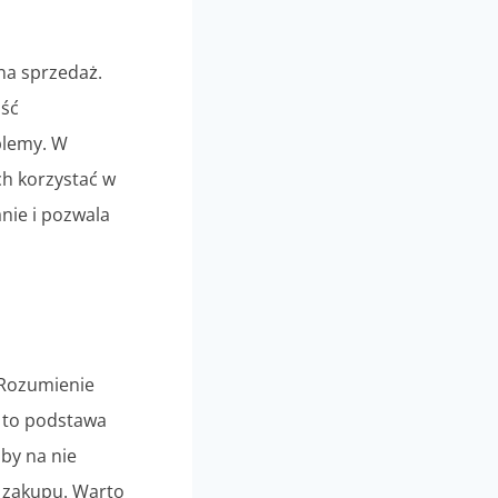
na sprzedaż.
ość
blemy. W
ch korzystać w
nie i pozwala
 Rozumienie
, to podstawa
aby na nie
o zakupu. Warto