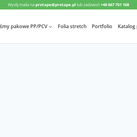
Wyslij maila na
protape@protape.pl
lub zadzwoń
+48 667 701 168
śmy pakowe PP/PCV
Folia stretch
Portfolio
Katalog