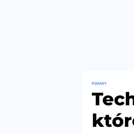
PORADY
Tech
któ