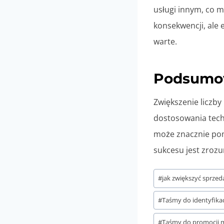
usługi innym, co 
konsekwencji, ale 
warte.
Podsumo
Zwiększenie liczby
dostosowania tech
może znacznie pomó
sukcesu jest zrozu
Tagi
#
jak zwiększyć sprzed
wpisu:
#
Taśmy do identyfikac
#
Taśmy do promocji 