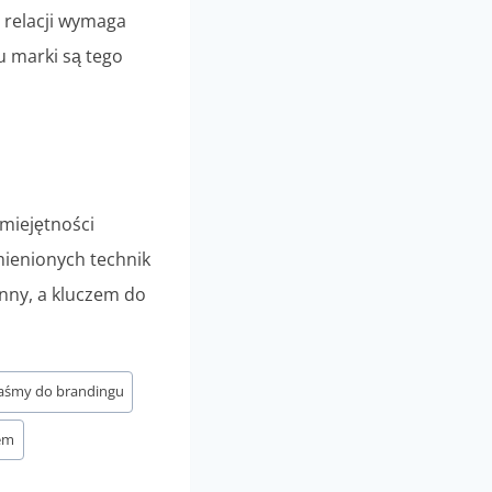
relacji wymaga
u marki są tego
umiejętności
mienionych technik
inny, a kluczem do
aśmy do brandingu
em