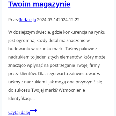
Twoim magazynie
Przez
Redakcja
2024-03-14
2024-12-22
W dzisiejszym świecie, gdzie konkurencja na rynku
jest ogromna, każdy detal ma znaczenie w
budowaniu wizerunku marki. Taśmy pakowe z
nadrukiem to jeden z tych elementów, który może
znacząco wpłynąć na postrzeganie Twojej firmy
przez klientów. Dlaczego warto zainwestować w
taśmy z nadrukiem i jak mogą one przyczynić się
do sukcesu Twojej marki? Wzmocnienie
Identyfikacji…
5
Czytaj dalej