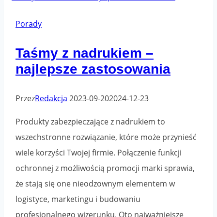
przesyłek
międzynarodowych:
Porady
rola
Taśmy z nadrukiem –
taśm
najlepsze zastosowania
pakowych.
Przez
Redakcja
2023-09-20
2024-12-23
Produkty zabezpieczające z nadrukiem to
wszechstronne rozwiązanie, które może przynieść
wiele korzyści Twojej firmie. Połączenie funkcji
ochronnej z możliwością promocji marki sprawia,
że stają się one nieodzownym elementem w
logistyce, marketingu i budowaniu
profesjonalnego wizerunku. Oto najważniejsze