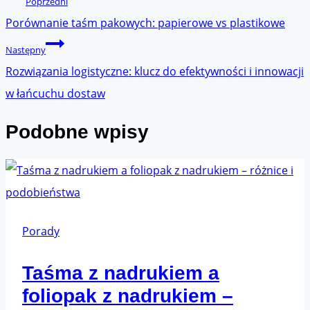
Poprzedni
wpisu
Porównanie taśm pakowych: papierowe vs plastikowe
Następny
Rozwiązania logistyczne: klucz do efektywności i innowacji
w łańcuchu dostaw
Podobne wpisy
Porady
Taśma z nadrukiem a
foliopak z nadrukiem –