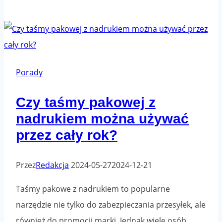
sposobów
na
poprawę
procesu
pakowania
Porady
w
Czy taśmy pakowej z
Twoim
nadrukiem można używać
magazynie
przez cały rok?
Przez
Redakcja
2024-05-27
2024-12-21
Taśmy pakowe z nadrukiem to popularne
narzędzie nie tylko do zabezpieczania przesyłek, ale
również do promocji marki. Jednak wiele osób