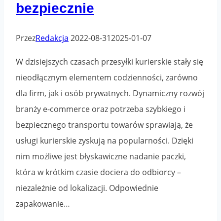
bezpiecznie
przez
cały
rok?
Przez
Redakcja
2022-08-31
2025-01-07
W dzisiejszych czasach przesyłki kurierskie stały się
nieodłącznym elementem codzienności, zarówno
dla firm, jak i osób prywatnych. Dynamiczny rozwój
branży e-commerce oraz potrzeba szybkiego i
bezpiecznego transportu towarów sprawiają, że
usługi kurierskie zyskują na popularności. Dzięki
nim możliwe jest błyskawiczne nadanie paczki,
która w krótkim czasie dociera do odbiorcy –
niezależnie od lokalizacji. Odpowiednie
zapakowanie…