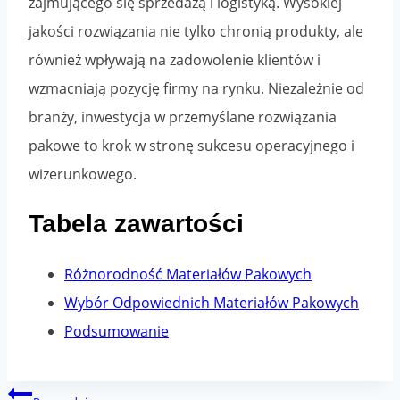
zajmującego się sprzedażą i logistyką. Wysokiej
jakości rozwiązania nie tylko chronią produkty, ale
również wpływają na zadowolenie klientów i
wzmacniają pozycję firmy na rynku. Niezależnie od
branży, inwestycja w przemyślane rozwiązania
pakowe to krok w stronę sukcesu operacyjnego i
wizerunkowego.
Tabela zawartości
Różnorodność Materiałów Pakowych
Wybór Odpowiednich Materiałów Pakowych
Podsumowanie
Nawigacja