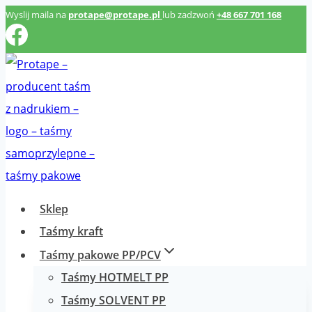
Przeskocz
Wyslij maila na
protape@protape.pl
lub zadzwoń
+48 667 701 168
do
treści
Sklep
Taśmy kraft
Taśmy pakowe PP/PCV
Taśmy HOTMELT PP
Taśmy SOLVENT PP