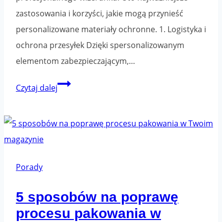
zastosowania i korzyści, jakie mogą przynieść
personalizowane materiały ochronne. 1. Logistyka i
ochrona przesyłek Dzięki spersonalizowanym
elementom zabezpieczającym,…
Taśmy
Czytaj dalej
z
nadrukiem
–
najlepsze
zastosowania
Porady
5 sposobów na poprawę
procesu pakowania w