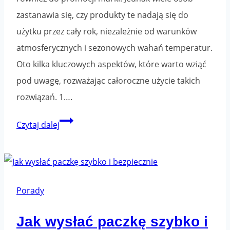
zastanawia się, czy produkty te nadają się do
użytku przez cały rok, niezależnie od warunków
atmosferycznych i sezonowych wahań temperatur.
Oto kilka kluczowych aspektów, które warto wziąć
pod uwagę, rozważając całoroczne użycie takich
rozwiązań. 1….
Czy
Czytaj dalej
taśmy
pakowej
z
nadrukiem
Porady
można
Jak wysłać paczkę szybko i
używać