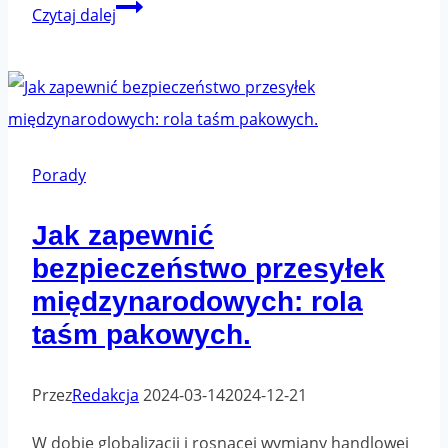
Taśma
Czytaj dalej
z
nadrukiem
a
foliopak
z
Porady
nadrukiem
Jak zapewnić
–
bezpieczeństwo przesyłek
różnice
i
międzynarodowych: rola
podobieństwa
taśm pakowych.
Przez
Redakcja
2024-03-14
2024-12-21
W dobie globalizacji i rosnącej wymiany handlowej