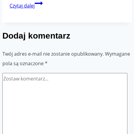
Jak
Czytaj dalej
wysłać
paczkę
szybko
Dodaj komentarz
i
bezpiecznie
Twój adres e-mail nie zostanie opublikowany.
Wymagane
pola są oznaczone
*