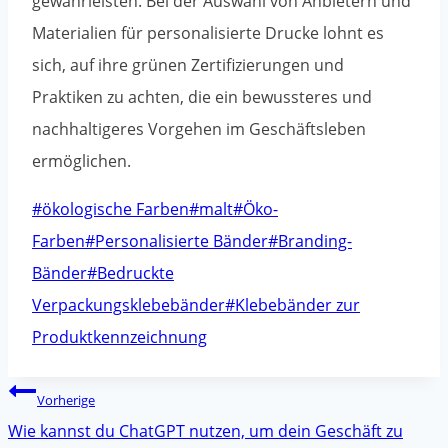
gewährleisten. Bei der Auswahl von Anbietern und
Materialien für personalisierte Drucke lohnt es
sich, auf ihre grünen Zertifizierungen und
Praktiken zu achten, die ein bewussteres und
nachhaltigeres Vorgehen im Geschäftsleben
ermöglichen.
Post
#
ökologische Farben
#
malt
#
Öko-
Tags:
Farben
#
Personalisierte Bänder
#
Branding-
Bänder
#
Bedruckte
Verpackungsklebebänder
#
Klebebänder zur
Produktkennzeichnung
Beitrags-
Vorherige
Navigation
Wie kannst du ChatGPT nutzen, um dein Geschäft zu