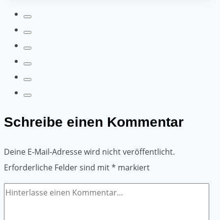
der
Verpackung:
Verpackungsklebebänder
und
ihre
Umweltauswirkungen
Schreibe einen Kommentar
Deine E-Mail-Adresse wird nicht veröffentlicht.
Erforderliche Felder sind mit
*
markiert