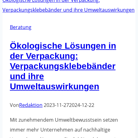
das
Klebeband
von
Beratung
meinen
Ökologische Lösungen in
Möbeln
der Verpackung:
entfernen?
Verpackungsklebebänder
und ihre
Umweltauswirkungen
Von
Redaktion
2023-11-27
2024-12-22
Mit zunehmendem Umweltbewusstsein setzen
immer mehr Unternehmen auf nachhaltige