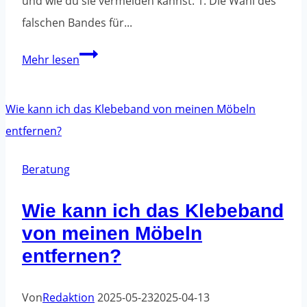
und wie du sie vermeiden kannst. 1. Die Wahl des
falschen Bandes für...
Die
Mehr lesen
häufigsten
Fehler
bei
der
Verwendung
Beratung
von
Wie kann ich das Klebeband
Verpackungsbändern
von meinen Möbeln
und
wie
entfernen?
du
sie
Von
Redaktion
2025-05-23
2025-04-13