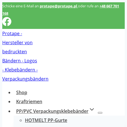
Zum
Schicke eine E-Mail an
protape@protape.pl
oder rufe an
+48 667 701
168
Inhalt
springen
Shop
Kraftriemen
PP/PVC Verpackungsklebebänder
HOTMELT PP-Gurte