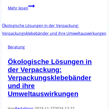
Wie
Mehr lesen
kann
ich
das
Klebeband
von
Beratung
meinen
Ökologische Lösungen in
Möbeln
der Verpackung:
entfernen?
Verpackungsklebebänder
und ihre
Umweltauswirkungen
Von
Redaktion
2023-11-27
2024-12-22