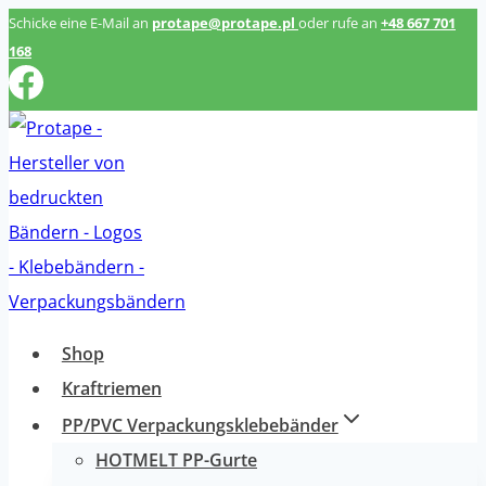
Zum
Schicke eine E-Mail an
protape@protape.pl
oder rufe an
+48 667 701
168
Inhalt
springen
Shop
Kraftriemen
PP/PVC Verpackungsklebebänder
HOTMELT PP-Gurte