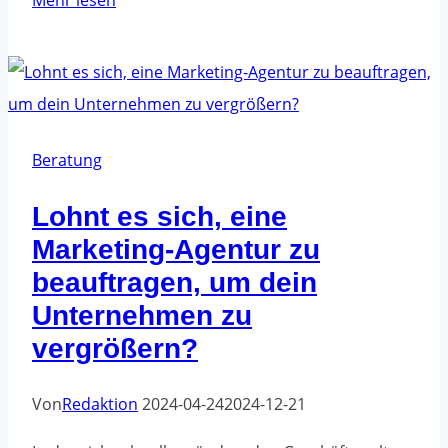
Mehr lesen
kannst
du
ChatGPT
nutzen,
um
Beratung
dein
Lohnt es sich, eine
Geschäft
Marketing-Agentur zu
zu
beauftragen, um dein
verwalten
Unternehmen zu
und
vergrößern?
deine
Zeit
Von
Redaktion
2024-04-24
2024-12-21
zu
optimieren?