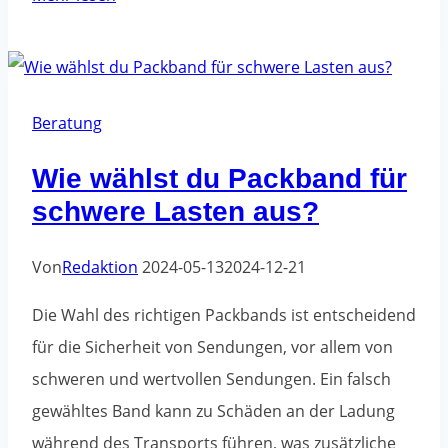
häufigsten
Fehler
bei
der
Beratung
Verwendung
Wie wählst du Packband für
von
schwere Lasten aus?
Verpackungsbändern
und
Von
Redaktion
2024-05-13
2024-12-21
wie
du
Die Wahl des richtigen Packbands ist entscheidend
sie
für die Sicherheit von Sendungen, vor allem von
vermeidest
schweren und wertvollen Sendungen. Ein falsch
gewähltes Band kann zu Schäden an der Ladung
während des Transports führen, was zusätzliche