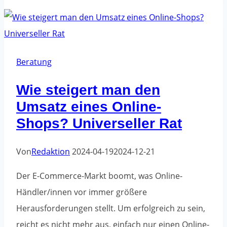
sich,
eine
Marketing-
Agentur
Beratung
zu
Wie steigert man den
beauftragen,
Umsatz eines Online-
um
Shops? Universeller Rat
dein
Unternehmen
Von
Redaktion
2024-04-19
2024-12-21
zu
vergrößern?
Der E-Commerce-Markt boomt, was Online-
Händler/innen vor immer größere
Herausforderungen stellt. Um erfolgreich zu sein,
reicht es nicht mehr aus, einfach nur einen Online-