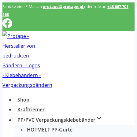
Zum
Schicke eine E-Mail an
protape@protape.pl
oder rufe an
+48 667 701
168
Inhalt
springen
Shop
Kraftriemen
PP/PVC Verpackungsklebebänder
HOTMELT PP-Gurte