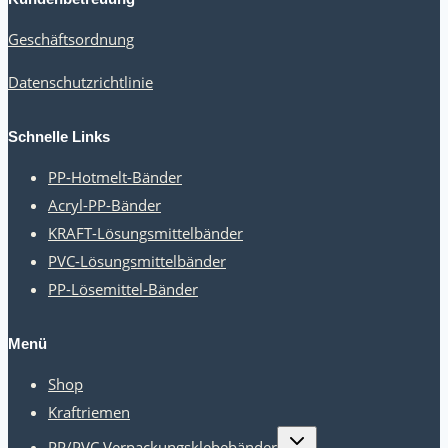
Shops?
Geschäftsordnung
Universeller
Rat
Datenschutzrichtlinie
Schnelle Links
PP-Hotmelt-Bänder
Acryl-PP-Bänder
KRAFT-Lösungsmittelbänder
PVC-Lösungsmittelbänder
PP-Lösemittel-Bänder
Menü
Shop
Kraftriemen
Kindermenü
PP/PVC Verpackungsklebebänder