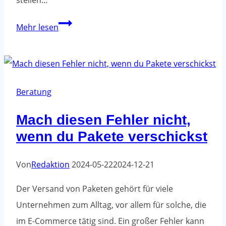
Welche
Mehr lesen
Produkte
können
aus
recyceltem
Beratung
Kunststoff
Mach diesen Fehler nicht,
hergestellt
wenn du Pakete verschickst
werden?
Von
Redaktion
2024-05-22
2024-12-21
Der Versand von Paketen gehört für viele
Unternehmen zum Alltag, vor allem für solche, die
im E-Commerce tätig sind. Ein großer Fehler kann