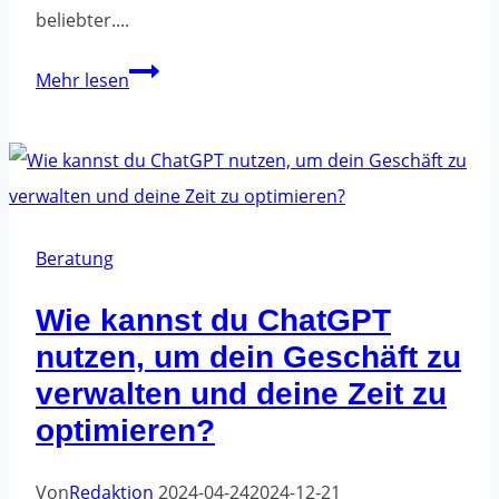
beliebter....
Handgemachte
Mehr lesen
Produkte
-
Sind
sie
jetzt
Beratung
in
Wie kannst du ChatGPT
Mode?
nutzen, um dein Geschäft zu
verwalten und deine Zeit zu
optimieren?
Von
Redaktion
2024-04-24
2024-12-21