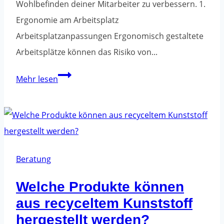
Wohlbefinden deiner Mitarbeiter zu verbessern. 1.
Ergonomie am Arbeitsplatz
Arbeitsplatzanpassungen Ergonomisch gestaltete
Arbeitsplätze können das Risiko von...
Gesundheit
Mehr lesen
der
Beschäftigten
und
das
Arbeitsumfeld
Beratung
-
Welche Produkte können
was
aus recyceltem Kunststoff
kann
hergestellt werden?
verbessert