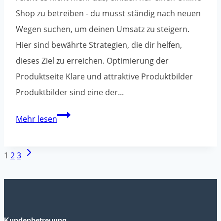
Shop zu betreiben - du musst ständig nach neuen
Wegen suchen, um deinen Umsatz zu steigern.
Hier sind bewährte Strategien, die dir helfen,
dieses Ziel zu erreichen. Optimierung der
Produktseite Klare und attraktive Produktbilder
Produktbilder sind eine der...
Wie
Mehr lesen
steigert
man
Seiten-
Nächste
1
2
3
den
Navigation
Seite
Umsatz
eines
Online-
Kundenbetreuung