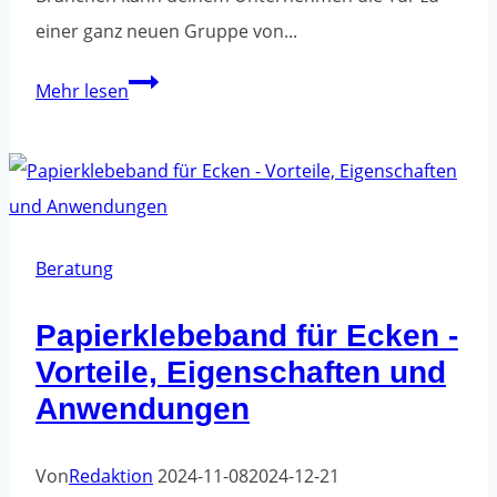
einer ganz neuen Gruppe von...
5
Mehr lesen
Wege,
Kunden
zu
gewinnen,
von
Beratung
denen
Papierklebeband für Ecken -
du
Vorteile, Eigenschaften und
nichts
wusstest
Anwendungen
Von
Redaktion
2024-11-08
2024-12-21