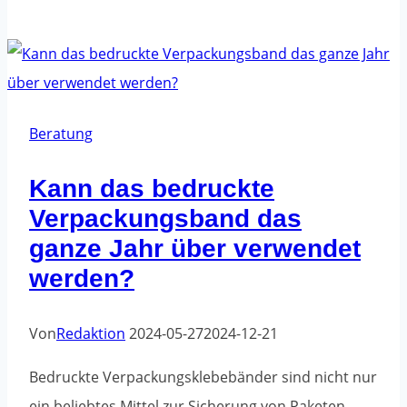
für
Ecken
-
Vorteile,
Eigenschaften
Beratung
und
Kann das bedruckte
Anwendungen
Verpackungsband das
ganze Jahr über verwendet
werden?
Von
Redaktion
2024-05-27
2024-12-21
Bedruckte Verpackungsklebebänder sind nicht nur
ein beliebtes Mittel zur Sicherung von Paketen,