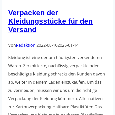
ganze
Verpacken der
Jahr
Kleidungsstücke für den
über
verwendet
Versand
werden?
Von
Redaktion
2022-08-10
2025-01-14
Kleidung ist eine der am häufigsten versendeten
Waren. Zerknitterte, nachlässig verpackte oder
beschädigte Kleidung schreckt den Kunden davon
ab, weiter in deinem Laden einzukaufen. Um das
zu vermeiden, müssen wir uns um die richtige
Verpackung der Kleidung kümmern. Alternativen
zur Kartonverpackung Haltbare Plastiktüten Das
Verpacken von Kleidung in haltbaren Plastiktüten