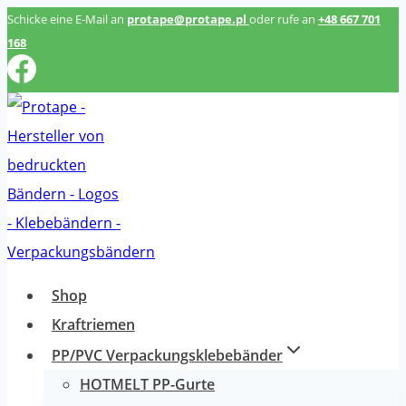
Zum
Schicke eine E-Mail an
protape@protape.pl
oder rufe an
+48 667 701
168
Inhalt
springen
Shop
Kraftriemen
PP/PVC Verpackungsklebebänder
HOTMELT PP-Gurte