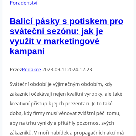
svého
Poradenství
podnikání
Balicí pásky s potiskem pro
a
sváteční sezónu: jak je
optimalizaci
času?
využít v marketingové
kampani
Przez
Redakce
2023-09-11
2024-12-23
Sváteční období je výjimečným obdobím, kdy
zákazníci očekávají nejen kvalitní výrobky, ale také
kreativní přístup k jejich prezentaci. Je to také
doba, kdy firmy musí věnovat zvláštní péči tomu,
aby na trhu vynikly a přitáhly pozornost svých
zákazníků. V moři nabídek a propagačních akcí má