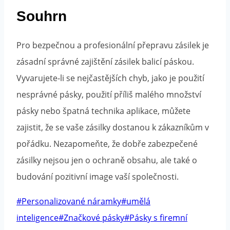
Souhrn
Pro bezpečnou a profesionální přepravu zásilek je
zásadní správné zajištění zásilek balicí páskou.
Vyvarujete-li se nejčastějších chyb, jako je použití
nesprávné pásky, použití příliš malého množství
pásky nebo špatná technika aplikace, můžete
zajistit, že se vaše zásilky dostanou k zákazníkům v
pořádku. Nezapomeňte, že dobře zabezpečené
zásilky nejsou jen o ochraně obsahu, ale také o
budování pozitivní image vaší společnosti.
Tagi
#
Personalizované náramky
#
umělá
wpisu:
inteligence
#
Značkové pásky
#
Pásky s firemní