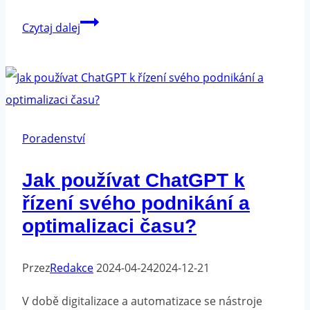
Vytváření
Czytaj dalej
firemní
image
-
jak
to
Poradenství
udělat
Jak používat ChatGPT k
dobře
řízení svého podnikání a
optimalizaci času?
Przez
Redakce
2024-04-24
2024-12-21
V době digitalizace a automatizace se nástroje