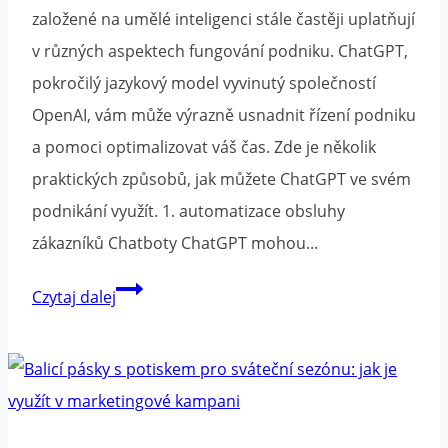
založené na umělé inteligenci stále častěji uplatňují
v různých aspektech fungování podniku. ChatGPT,
pokročilý jazykový model vyvinutý společností
OpenAI, vám může výrazně usnadnit řízení podniku
a pomoci optimalizovat váš čas. Zde je několik
praktických způsobů, jak můžete ChatGPT ve svém
podnikání využít. 1. automatizace obsluhy
zákazníků Chatboty ChatGPT mohou...
Jak
Czytaj dalej
používat
ChatGPT
k
řízení