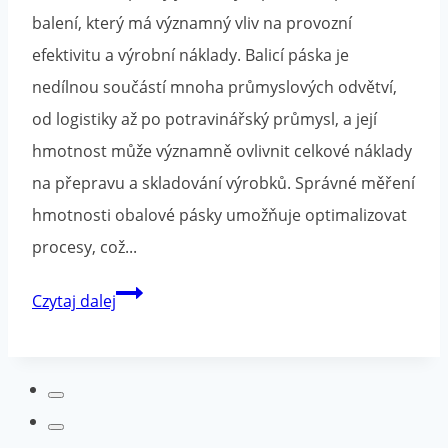
v
balení, který má významný vliv na provozní
marketingové
efektivitu a výrobní náklady. Balicí páska je
kampani
nedílnou součástí mnoha průmyslových odvětví,
od logistiky až po potravinářský průmysl, a její
hmotnost může významně ovlivnit celkové náklady
na přepravu a skladování výrobků. Správné měření
hmotnosti obalové pásky umožňuje optimalizovat
procesy, což...
Kolik
Czytaj dalej
váží
balicí
páska?