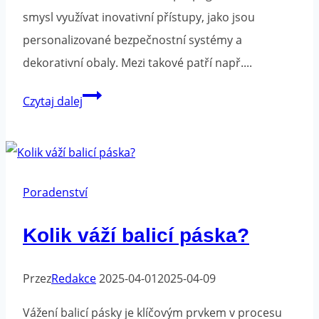
smysl využívat inovativní přístupy, jako jsou
personalizované bezpečnostní systémy a
dekorativní obaly. Mezi takové patří např....
Balicí
Czytaj dalej
pásky
s
potiskem
pro
Poradenství
sváteční
Kolik váží balicí páska?
sezónu:
jak
Przez
Redakce
je
2025-04-01
2025-04-09
využít
Vážení balicí pásky je klíčovým prvkem v procesu