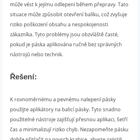
může vést k jejímu odlepení během přepravy. Tato
situace může způsobit otevření balíku, což zvyšuje
riziko poškození obsahu a nespokojenosti
zákazníka. Tyto problémy jsou obzvláště časté,
pokud je páska aplikována ručně bez správných
nástrojů nebo technik.
Řešení:
K rovnoměrnému a pevnému nalepení pásky
použijte aplikátory na balicí pásky. Tyto snadno
použitelné nástroje zajišťují přesnou aplikaci, šetří
čas a minimalizují riziko chyb. Nezapomeňte pásku
dobře přitlačit na povrch krabice, abyste zajistili