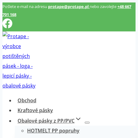
Přeskočit
Pošlete e-mail na adresu
protape@protape.pl
nebo zavolejte
+48 667
701 168
na
obsah
Obchod
Kraftové pásky
Obalové pásky z PP/PVC
HOTMELT PP popruhy