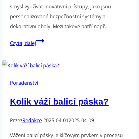
smysl využívat inovativní přístupy, jako jsou
personalizované bezpečnostní systémy a
dekorativní obaly. Mezi takové patří např....
Balicí
Czytaj dalej
pásky
s
potiskem
pro
Poradenství
sváteční
Kolik váží balicí páska?
sezónu:
jak
Przez
Redakce
je
2025-04-01
2025-04-09
využít
Vážení balicí pásky je klíčovým prvkem v procesu