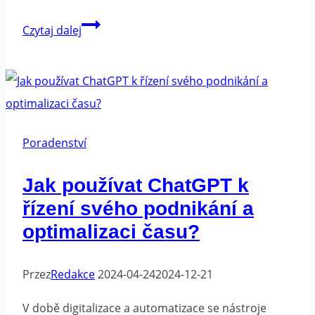
Vytváření
Czytaj dalej
firemní
image
-
jak
to
Poradenství
udělat
Jak používat ChatGPT k
dobře
řízení svého podnikání a
optimalizaci času?
Przez
Redakce
2024-04-24
2024-12-21
V době digitalizace a automatizace se nástroje