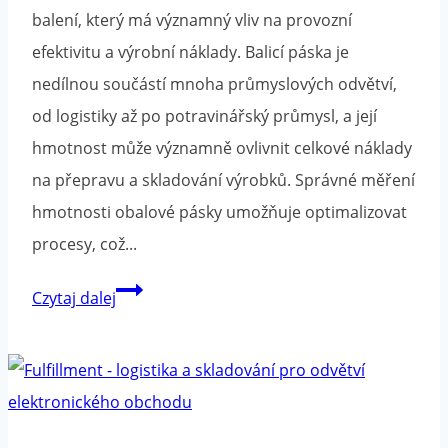
v
balení, který má významný vliv na provozní
marketingové
efektivitu a výrobní náklady. Balicí páska je
kampani
nedílnou součástí mnoha průmyslových odvětví,
od logistiky až po potravinářský průmysl, a její
hmotnost může významně ovlivnit celkové náklady
na přepravu a skladování výrobků. Správné měření
hmotnosti obalové pásky umožňuje optimalizovat
procesy, což...
Kolik
Czytaj dalej
váží
balicí
páska?