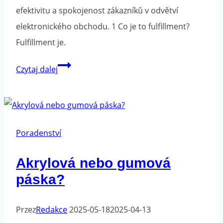
efektivitu a spokojenost zákazníků v odvětví
elektronického obchodu. 1 Co je to fulfillment?
Fulfillment je.
Fulfillment
Czytaj dalej
-
logistika
a
skladování
Poradenství
pro
Akrylová nebo gumová
odvětví
páska?
elektronického
obchodu
Przez
Redakce
2025-05-18
2025-04-13