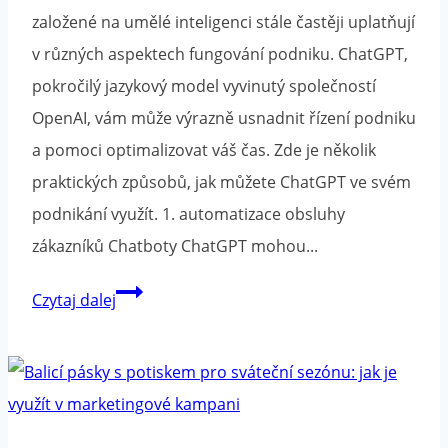
založené na umělé inteligenci stále častěji uplatňují
v různých aspektech fungování podniku. ChatGPT,
pokročilý jazykový model vyvinutý společností
OpenAI, vám může výrazně usnadnit řízení podniku
a pomoci optimalizovat váš čas. Zde je několik
praktických způsobů, jak můžete ChatGPT ve svém
podnikání využít. 1. automatizace obsluhy
zákazníků Chatboty ChatGPT mohou...
Jak
Czytaj dalej
používat
ChatGPT
k
řízení