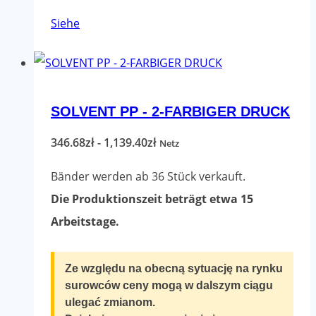
Dieses
Siehe
Produkt
hat
mehrere
SOLVENT PP - 2-FARBIGER DRUCK
Varianten.
Die
Preisspanne:
346.68
zł
-
1,139.40
zł
Netz
Optionen
346.68zł
Bänder werden ab 36 Stück verkauft.
können
bis
Die Produktionszeit beträgt etwa 15
auf
1,139.40zł
Arbeitstage.
der
Produktseite
Ze względu na obecną sytuację na rynku
ausgewählt
surowców ceny mogą w dalszym ciągu
werden
ulegać zmianom.