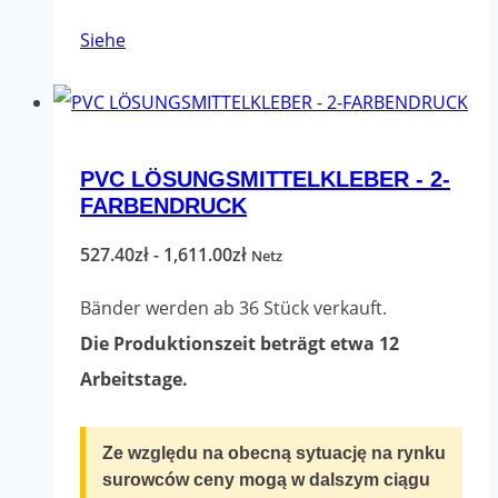
Dieses
Siehe
Produkt
hat
mehrere
PVC LÖSUNGSMITTELKLEBER - 2-
Varianten.
FARBENDRUCK
Die
Optionen
Preisspanne:
527.40
zł
-
1,611.00
zł
Netz
können
527.40zł
Bänder werden ab 36 Stück verkauft.
auf
bis
Die Produktionszeit beträgt etwa 12
der
1,611.00zł
Arbeitstage.
Produktseite
ausgewählt
Ze względu na obecną sytuację na rynku
werden
surowców ceny mogą w dalszym ciągu