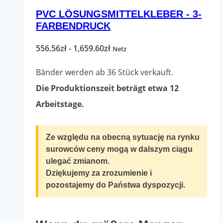
PVC LÖSUNGSMITTELKLEBER - 3-
Varianten.
FARBENDRUCK
Die
Optionen
Preisspanne:
556.56
zł
-
1,659.60
zł
Netz
können
556.56zł
Bänder werden ab 36 Stück verkauft.
auf
bis
Die Produktionszeit beträgt etwa 12
der
1,659.60zł
Arbeitstage.
Produktseite
ausgewählt
Ze względu na obecną sytuację na rynku
werden
surowców ceny mogą w dalszym ciągu
ulegać zmianom.
Dziękujemy za zrozumienie i
pozostajemy do Państwa dyspozycji.