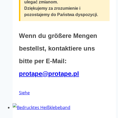
ulegać zmianom.
Dziękujemy za zrozumienie i
pozostajemy do Państwa dyspozycji.
Wenn du größere Mengen
bestellst, kontaktiere uns
bitte per E-Mail:
protape@protape.pl
Dieses
Siehe
Produkt
hat
mehrere