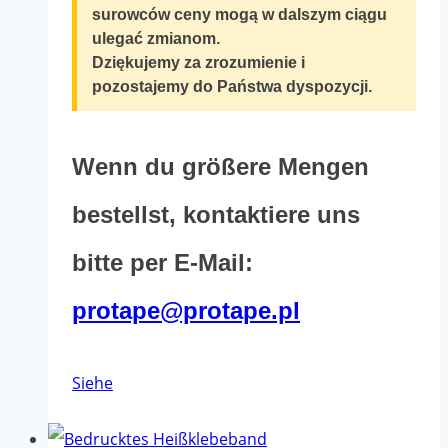
werden
surowców ceny mogą w dalszym ciągu
ulegać zmianom.
Dziękujemy za zrozumienie i
pozostajemy do Państwa dyspozycji.
Wenn du größere Mengen
bestellst, kontaktiere uns
bitte per E-Mail:
protape@protape.pl
Dieses
Siehe
Produkt
hat