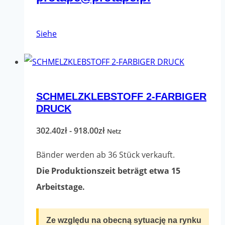
Dieses
Siehe
Produkt
hat
mehrere
SCHMELZKLEBSTOFF 2-FARBIGER
Varianten.
DRUCK
Die
Optionen
Preisspanne:
302.40
zł
-
918.00
zł
Netz
können
302.40zł
Bänder werden ab 36 Stück verkauft.
auf
bis
Die Produktionszeit beträgt etwa 15
der
918.00zł
Arbeitstage.
Produktseite
ausgewählt
Ze względu na obecną sytuację na rynku