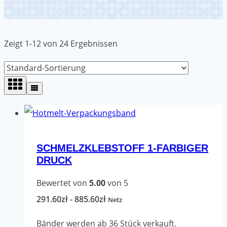
Zeigt 1-12 von 24 Ergebnissen
SCHMELZKLEBSTOFF 1-FARBIGER
DRUCK
Bewertet von
5.00
von 5
Preisspanne:
291.60
zł
-
885.60
zł
Netz
291.60zł
Bänder werden ab 36 Stück verkauft.