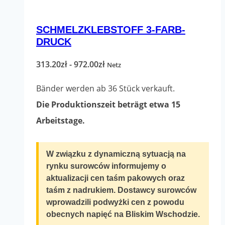
mehrere
SCHMELZKLEBSTOFF 3-FARB-
Varianten.
DRUCK
Die
Optionen
Preisspanne:
313.20
zł
-
972.00
zł
Netz
können
313.20zł
Bänder werden ab 36 Stück verkauft.
auf
bis
Die Produktionszeit beträgt etwa 15
der
972.00zł
Arbeitstage.
Produktseite
ausgewählt
W związku z dynamiczną sytuacją na
werden
rynku surowców informujemy o
aktualizacji cen taśm pakowych oraz
taśm z nadrukiem. Dostawcy surowców
wprowadzili podwyżki cen z powodu
obecnych napięć na Bliskim Wschodzie.