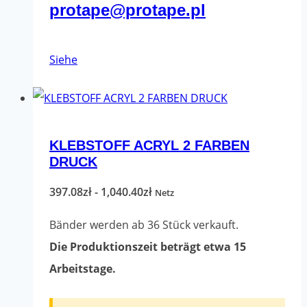
protape@protape.pl
Dieses
Siehe
Produkt
hat
mehrere
KLEBSTOFF ACRYL 2 FARBEN
Varianten.
DRUCK
Die
Optionen
Preisspanne:
397.08
zł
-
1,040.40
zł
Netz
können
397.08zł
Bänder werden ab 36 Stück verkauft.
auf
bis
Die Produktionszeit beträgt etwa 15
der
1,040.40zł
Arbeitstage.
Produktseite
ausgewählt