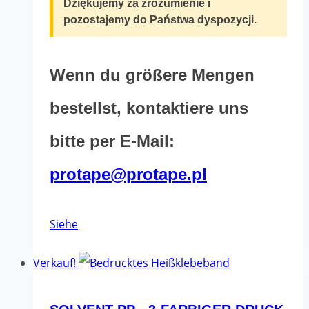
Dziękujemy za zrozumienie i
pozostajemy do Państwa dyspozycji.
Wenn du größere Mengen
bestellst, kontaktiere uns
bitte per E-Mail:
protape@protape.pl
Dieses
Siehe
Produkt
Verkauf!
hat
mehrere