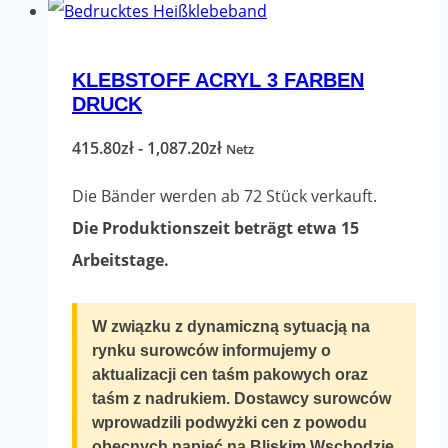
hat
mehrere
KLEBSTOFF ACRYL 3 FARBEN
Varianten.
DRUCK
Die
Optionen
Preisspanne:
415.80
zł
-
1,087.20
zł
Netz
können
415.80zł
Die Bänder werden ab 72 Stück verkauft.
auf
bis
Die Produktionszeit beträgt etwa 15
der
1,087.20zł
Arbeitstage.
Produktseite
ausgewählt
W związku z dynamiczną sytuacją na
werden
rynku surowców informujemy o
aktualizacji cen taśm pakowych oraz
taśm z nadrukiem. Dostawcy surowców
wprowadzili podwyżki cen z powodu
obecnych napięć na Bliskim Wschodzie.