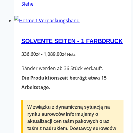
Dieses
Siehe
Produkt
hat
mehrere
SOLVENTE SEITEN - 1 FARBDRUCK
Varianten.
Die
Preisspanne:
336.60
zł
-
1,089.00
zł
Netz
Optionen
336.60zł
Bänder werden ab 36 Stück verkauft.
können
bis
Die Produktionszeit beträgt etwa 15
auf
1,089.00zł
Arbeitstage.
der
Produktseite
W związku z dynamiczną sytuacją na
ausgewählt
rynku surowców informujemy o
werden
aktualizacji cen taśm pakowych oraz
taśm z nadrukiem. Dostawcy surowców