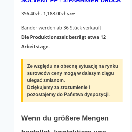
SOLVENT PP - 3-FARBIGER DRUCK
Varianten.
Die
Preisspanne:
356.40
zł
-
1,188.00
zł
Netz
Optionen
356.40zł
Bänder werden ab 36 Stück verkauft.
können
bis
Die Produktionszeit beträgt etwa 12
auf
1,188.00zł
Arbeitstage.
der
Produktseite
Ze względu na obecną sytuację na rynku
ausgewählt
surowców ceny mogą w dalszym ciągu
werden
ulegać zmianom.
Dziękujemy za zrozumienie i
pozostajemy do Państwa dyspozycji.
Wenn du größere Mengen