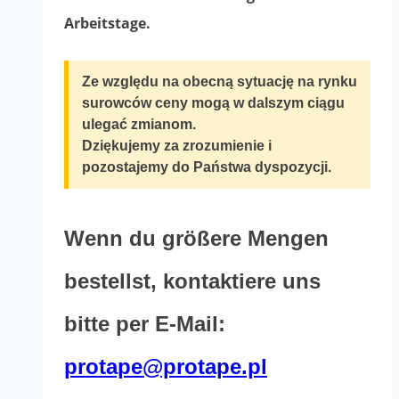
der
1,562.40zł
Arbeitstage.
Produktseite
ausgewählt
Ze względu na obecną sytuację na rynku
werden
surowców ceny mogą w dalszym ciągu
ulegać zmianom.
Dziękujemy za zrozumienie i
pozostajemy do Państwa dyspozycji.
Wenn du größere Mengen
bestellst, kontaktiere uns
bitte per E-Mail:
protape@protape.pl