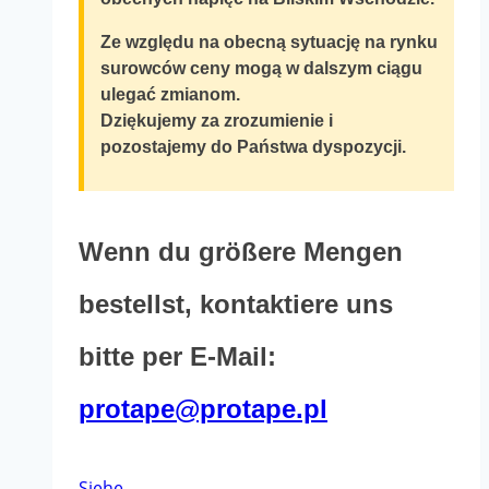
Ze względu na obecną sytuację na rynku
surowców ceny mogą w dalszym ciągu
ulegać zmianom.
Dziękujemy za zrozumienie i
pozostajemy do Państwa dyspozycji.
Wenn du größere Mengen
bestellst, kontaktiere uns
bitte per E-Mail:
protape@protape.pl
Dieses
Siehe