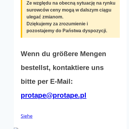
Ze względu na obecną sytuację na rynku
werden
surowców ceny mogą w dalszym ciągu
ulegać zmianom.
Dziękujemy za zrozumienie i
pozostajemy do Państwa dyspozycji.
Wenn du größere Mengen
bestellst, kontaktiere uns
bitte per E-Mail:
protape@protape.pl
Dieses
Siehe
Produkt