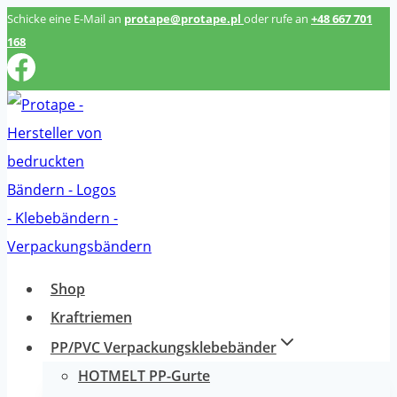
Zum
Schicke eine E-Mail an
protape@protape.pl
oder rufe an
+48 667 701
168
Inhalt
springen
Shop
Kraftriemen
PP/PVC Verpackungsklebebänder
HOTMELT PP-Gurte