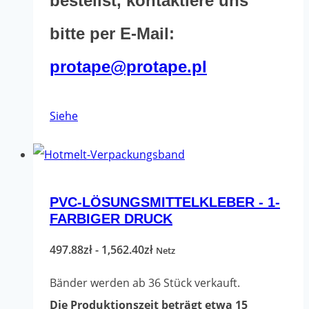
bestellst, kontaktiere uns
bitte per E-Mail:
protape@protape.pl
Dieses
Siehe
Produkt
hat
mehrere
PVC-LÖSUNGSMITTELKLEBER - 1-
Varianten.
FARBIGER DRUCK
Die
Optionen
Preisspanne:
497.88
zł
-
1,562.40
zł
Netz
können
497.88zł
Bänder werden ab 36 Stück verkauft.
auf
bis
Die Produktionszeit beträgt etwa 15