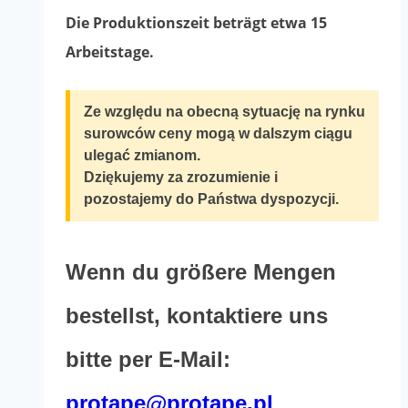
bis
Die Produktionszeit beträgt etwa 15
885.60zł
Arbeitstage.
Ze względu na obecną sytuację na rynku
surowców ceny mogą w dalszym ciągu
ulegać zmianom.
Dziękujemy za zrozumienie i
pozostajemy do Państwa dyspozycji.
Wenn du größere Mengen
bestellst, kontaktiere uns
bitte per E-Mail:
protape@protape.pl