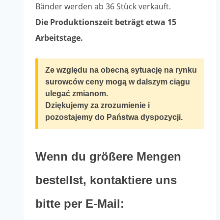
Bänder werden ab 36 Stück verkauft.
auf
bis
Die Produktionszeit beträgt etwa 15
der
991.80zł
Arbeitstage.
Produktseite
ausgewählt
Ze względu na obecną sytuację na rynku
werden
surowców ceny mogą w dalszym ciągu
ulegać zmianom.
Dziękujemy za zrozumienie i
pozostajemy do Państwa dyspozycji.
Wenn du größere Mengen
bestellst, kontaktiere uns
bitte per E-Mail: