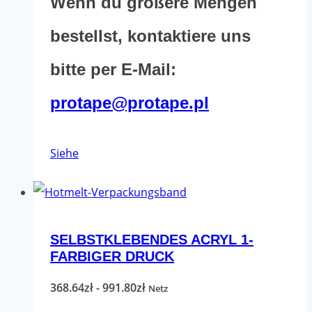
Wenn du größere Mengen
bestellst, kontaktiere uns
bitte per E-Mail:
protape@protape.pl
Dieses
Siehe
Produkt
hat
mehrere
SELBSTKLEBENDES ACRYL 1-
Varianten.
FARBIGER DRUCK
Die
Optionen
Preisspanne:
368.64
zł
-
991.80
zł
Netz
können
368.64zł