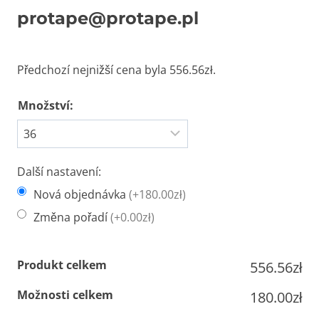
protape@protape.pl
Předchozí nejnižší cena byla
556.56
zł
.
Množství:
Další nastavení:
Nová objednávka
(+180.00zł)
Změna pořadí
(+0.00zł)
Produkt celkem
556.56zł
Možnosti celkem
180.00zł