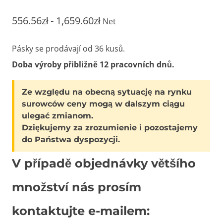
Cenové
556.56
zł
-
1,659.60
zł
Net
rozpětí:
Pásky se prodávají od 36 kusů.
556.56zł
Doba výroby přibližně 12 pracovních dnů.
až
Ze względu na obecną sytuację na rynku
1,659.60zł
surowców ceny mogą w dalszym ciągu
ulegać zmianom.
Dziękujemy za zrozumienie i pozostajemy
do Państwa dyspozycji.
V případě objednávky většího
množství nás prosím
kontaktujte e-mailem: