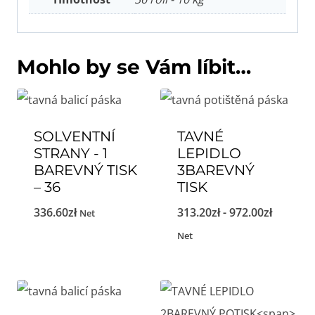
Mohlo by se Vám líbit…
SOLVENTNÍ
TAVNÉ
STRANY - 1
LEPIDLO
BAREVNÝ TISK
3BAREVNÝ
–
36
TISK
Cenové
336.60
zł
313.20
zł
-
972.00
zł
Net
rozpětí:
Net
313.20zł
až
972.00zł