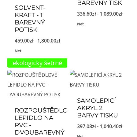
BAREVNÝ TISK
SOLVENT-
Cenov
336.60
zł
-
1,089.00
zł
KRAFT - 1
BAREVNÝ
rozpět
Net
POTISK
336.60
Cenové
459.00
zł
-
1,800.00
zł
až
rozpětí:
Net
1,089.
459.00zł
ekologicky šetrné
až
1,800.00zł
SAMOLEPICÍ
AKRYL 2
ROZPOUŠTĚDLOVÉ
BARVY TISKU
LEPIDLO NA
PVC -
Cenov
397.08
zł
-
1,040.40
zł
DVOUBAREVNÝ
rozpět
Net