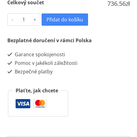
Celkový součet
736.56zł
KLEJ
Přidat do košíku
SOLVENT
PCV
Bezplatné doručení v rámci Polska
-
Garance spokojenosti
3
Pomoc v jakékoli záležitosti
KOLORY
Bezpečné platby
NADRUKU
množství
Plaťte, jak chcete