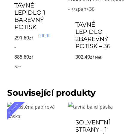
TAVNÉ
LEPIDLO 1
BAREVNÝ
TAVNÉ
POTISK
LEPIDLO
291.60
zł
2BAREVNÝ
Hodnocení
POTISK
–
36
5.00
-
z 5
Cenové
885.60
zł
302.40
zł
Net
rozpětí:
Net
291.60zł
až
Související produkty
885.60zł
papírová páska
SOLVENTNÍ
STRANY - 1