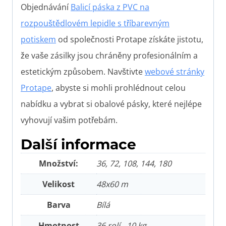
Objednávání
Balicí páska z PVC na
rozpouštědlovém lepidle s tříbarevným
potiskem
od společnosti Protape získáte jistotu,
že vaše zásilky jsou chráněny profesionálním a
estetickým způsobem. Navštivte
webové stránky
Protape
, abyste si mohli prohlédnout celou
nabídku a vybrat si obalové pásky, které nejlépe
vyhovují vašim potřebám.
Další informace
Množství:
36, 72, 108, 144, 180
Velikost
48x60 m
Barva
Bílá
Hmotnost
36 rolí - 10 kg